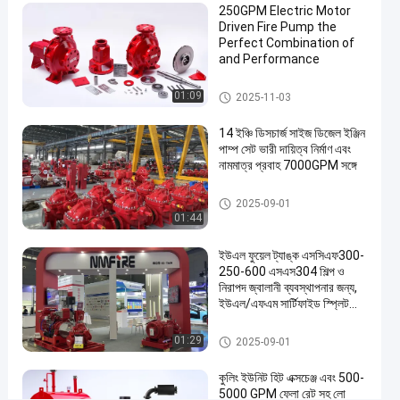
250GPM Electric Motor
Driven Fire Pump the
এখন চ্যাট করুন
জরুরী
2025-
99
Perfect Combination of
জল
04-08
মতামত
and Performance
পাম্প
শেয়ার করুন
শেষ সিকোয়েন্স ফায়ার পাম্প
01:09
2025-11-03
#
ফায়ার
14 ইঞ্চি ডিসচার্জ সাইজ ডিজেল ইঞ্জিন
ওয়াটার
পাম্প সেট ভারী দায়িত্ব নির্মাণ এবং
পাম্প
নামমাত্র প্রবাহ 7000GPM সঙ্গে
#
ফায়ার
স্প্লিট কেস ফায়ার পাম্প
2025-09-01
01:44
ইঞ্জিন
ওয়াটার
ইউএল ফুয়েল ট্যাঙ্ক এসসিএফ300-
পাম্প
250-600 এসএস304 শিল্প ও
#
নিরাপদ জ্বালানী ব্যবস্থাপনার জন্য,
উচ্চ চাপ
ইউএল/এফএম সার্টিফাইড স্প্লিট
কেস ফায়ার পাম্প
অগ্নিনির্বাপক
স্প্লিট কেস ফায়ার পাম্প
01:29
2025-09-01
পাম্প
ডি
কুলিং ইউনিট হিট এক্সচেঞ্জ এবং 500-
জে
5000 GPM ফ্লো রেট সহ লো