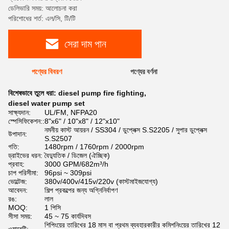
ডেলিভারি সময়: আলোচনা করা
পরিশোধের শর্ত: এল/সি, টি/টি
সেরা দাম পান
পণ্যের বিবরণ
পণ্যের বর্ণনা
বিশেষভাবে তুলে ধরা:
diesel pump fire fighting
,
diesel water pump set
সাক্ষ্যদান:
UL/FM, NFPA20
স্পেসিফিকেশন::
8"x6" / 10"x8" / 12"x10"
নমনীয় কাস্ট আয়রন / SS304 / ডুপ্লেক্স S.S2205 / সুপার ডুপ্লেক্স
উপাদান:
S.S2507
গতি:
1480rpm / 1760rpm / 2000rpm
ড্রাইভের ধরন:
বৈদ্যুতিক / ডিজেল (ঐচ্ছিক)
প্রবাহ:
3000 GPM/682m³/h
চাপ পরিসীমা:
96psi ~ 309psi
ভোল্টেজ:
380v/400v/415v/220v (কাস্টমাইজযোগ্য)
আবেদন:
শিল্প প্রকল্পের জন্য অগ্নিনির্বাপণ
রঙ:
লাল
MOQ:
1 পিসি
সীসা সময়:
45 ~ 75 কার্যদিবস
শিপিংয়ের তারিখের 18 মাস বা প্রথম ব্যবহারকারীর কমিশনিংয়ের তারিখের 12