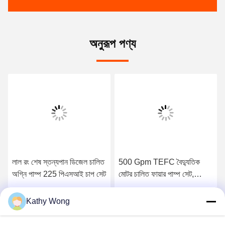
অনুরূপ পণ্য
লাল রং শেষ স্তন্যপান ডিজেল চালিত
500 Gpm TEFC বৈদ্যুতিক
অগ্নি পাম্প 225 পিএসআই চাপ সেট
মোটর চালিত ফায়ার পাম্প সেট,
ফাইবার পাম্প উল এবং এফএম
তালিকাভুক্ত
Kathy Wong
সেরা দাম পান
সেরা দাম পান