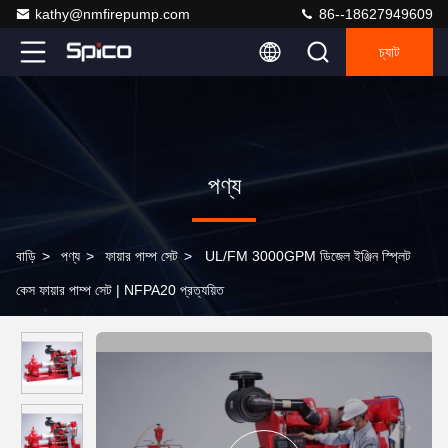
kathy@nmfirepump.com
86--18627949609
চ্যাট
পণ্য
বাড়ি
>
পণ্য
>
ফায়ার পাম্প সেট
>
UL/FM 3000GPM ডিজেল ইঞ্জিন স্প্লিট
কেস ফায়ার পাম্প সেট | NFPA20 প্রত্যয়িত