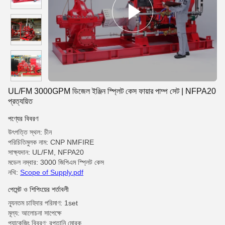
UL/FM 3000GPM ডিজেল ইঞ্জিন স্প্লিট কেস ফায়ার পাম্প সেট | NFPA20
প্রত্যয়িত
পণ্যের বিবরণ
উৎপত্তি স্থল: চীন
পরিচিতিমুলক নাম: CNP NMFIRE
সাক্ষ্যদান: UL/FM, NFPA20
মডেল নম্বার: 3000 জিপিএম স্প্লিট কেস
নথি:
Scope of Supply.pdf
পেমেন্ট ও শিপিংয়ের শর্তাবলী
ন্যূনতম চাহিদার পরিমাণ: 1set
মূল্য: আলোচনা সাপেক্ষে
প্যাকেজিং বিবরণ: রপ্তানি মোরক