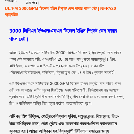
ওয়ারেন্টি:
মাস পরে।
UL/FM 3000GPM ডিজেল ইঞ্জিন স্প্লিট কেস ফায়ার পাম্প সেট | NFPA20
প্রত্যয়িত
3000 জিপিএম ইউএল/এফএম ডিজেল ইঞ্জিন স্প্লিট কেস ফায়ার
পাম্প সেট।
আমরা ইউএল / এফএম সার্টিফাইড 3000 জিপিএম ডিজেল ইঞ্জিন স্প্লিট কেস ফায়ার
পাম্প সেট সরবরাহ করি, এনএফপিএ 20 এর সাথে সম্পূর্ণরূপে সামঞ্জস্যপূর্ণ। শিল্প,
বাণিজ্যিক, অফশোর এবং উচ্চ-উচ্চ প্রকল্পের জন্য উপযুক্ত। ওয়ান স্টপ
পরিষেবাঃকাস্টমাইজেশন, লজিস্টিক, ক্লিয়ারেন্স এবং ২৪ ঘণ্টার গ্লোবাল সাপোর্ট।
এই ইউএল/এফএম সার্টিফাইড 3000GPM ডিজেল ইঞ্জিন স্প্লিট কেস ফায়ার পাম্প
সেট বড় আকারের অগ্নি সুরক্ষা সিস্টেমের জন্য শক্তিশালী, নির্ভরযোগ্য পারফরম্যান্স
প্রদান করে।এটি স্থিতিশীল অপারেশন বৈশিষ্ট্য, দীর্ঘ সেবা জীবন এবং সহজ রক্ষণাবেক্ষণ,
শিল্প ও বাণিজ্যিক অগ্নি নিরাপত্তা কঠোর প্রয়োজনীয়তা পূরণ।
এটি বড় শিল্প উদ্ভিদ, পেট্রোকেমিক্যাল সুবিধা, সমুদ্র বন্দর, বিমানবন্দর, উচ্চ-
উচ্চ বাণিজ্যিক ভবন, ডেটা সেন্টার এবং অফশোর প্রকল্পগুলিতে ব্যাপকভাবে
ব্যবহৃত হয়।আমরা আফ্রিকা সহ বিশ্বব্যাপী উদীয়মান বাজারের জন্য