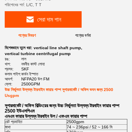
পরিশোধের শর্ত: L/C, T T
সেরা দাম পান
পণ্যের বিবরণ
পণ্যের বর্ণনা
বিশেষভাবে তুলে ধরা:
vertical line shaft pump
,
vertical turbine centrifugal pump
রঙ:
লাল
খাপ:
নমনীয় কাস্ট লোহা
প্রসব:
SKF
কলাম পাইপ:
কার্বন ইস্পাত
আদর্শ:
NFPA20 উল FM
ফ্লো:
2500GPM
উচ্চ নির্ভুলতা উল্লম্ব টারবাইন ফায়ার পাম্প সুপারমার্কেট / অফিস ভবন জন্য 2500
Usgpm
সুপারমার্কেট / অফিস বিল্ডিংয়ের জন্য উচ্চ নির্ভুলতা উল্লম্ব টারবাইন ফায়ার পাম্প
2500 ইউএসপিএম
এনএম ফায়ার উল্লম্ব টারবাইন উল / এফএম ফায়ার পাম্প
রেট প্রবাহিত
2500gpm
মাথা
74 ~ 236psi / 52 ~ 166 মি