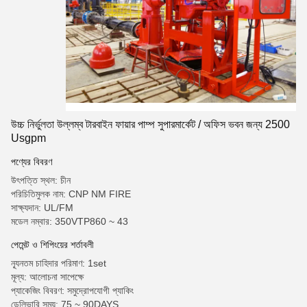
উচ্চ নির্ভুলতা উল্লম্ব টারবাইন ফায়ার পাম্প সুপারমার্কেট / অফিস ভবন জন্য 2500
Usgpm
পণ্যের বিবরণ
উৎপত্তি স্থল: চীন
পরিচিতিমুলক নাম: CNP NM FIRE
সাক্ষ্যদান: UL/FM
মডেল নম্বার: 350VTP860 ~ 43
পেমেন্ট ও শিপিংয়ের শর্তাবলী
ন্যূনতম চাহিদার পরিমাণ: 1set
মূল্য: আলোচনা সাপেক্ষে
প্যাকেজিং বিবরণ: সমুদ্রোপযোগী প্যাকিং
ডেলিভারি সময়: 75 ~ 90DAYS