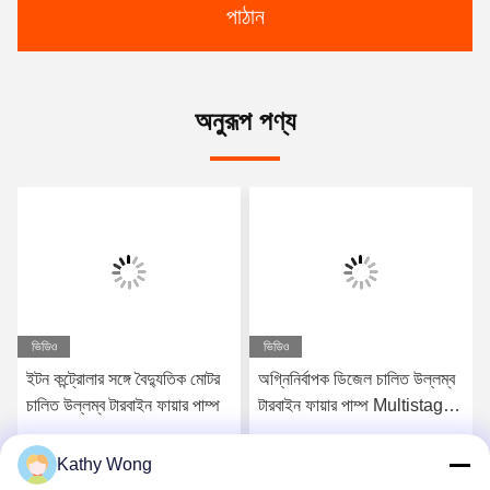
পাঠান
অনুরূপ পণ্য
ভিডিও
ভিডিও
ইটন কন্ট্রোলার সঙ্গে বৈদ্যুতিক মোটর
অগ্নিনির্বাপক ডিজেল চালিত উল্লম্ব
চালিত উল্লম্ব টারবাইন ফায়ার পাম্প
টারবাইন ফায়ার পাম্প Multistage
এনএফপিএ 20 স্ট্যান্ডার্ড
Kathy Wong
সেরা দাম পান
সেরা দাম পান