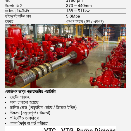
গতি
1760rpm
ইমেলার ডি 2
373 ~ 440mm
সর্বোচ্চ। বিএইচপি
138 ~ 511kw
হাইড্রাস্ট্যাটিক চাপ
5.8Mpa
তরবার
এনএম ফায়ার (উল / এফএম)
কোটেশন জন্য প্রয়োজনীয় পরামিতি:
রেটেড প্রবাহ
মাথা চাপানো হয়েছে
চালিত মোড (বৈদ্যুতিক মোটর / ডিজেল ইঞ্জিন)
উচ্চতা (সমুদ্রপৃষ্ঠের উচ্চতা)
পরিবেষ্টিত তাপমাত্রা
পাম্প দৈর্ঘ্য বা গর্ত গভীরতা