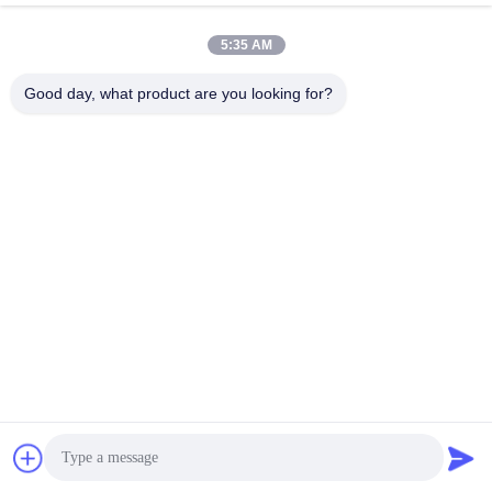
5:35 AM
Good day, what product are you looking for?
Wuhan Spico Machinery & Electronics Co.,
Ltd.
kathy@nmfirepump.com
86--18627949609
RM। ই, 16 তম FL।, সেঞ্চুরি বিল্ড নং ২06, জিয়ানগন আরডি, হানকু, উহান,
চীন
চীন ভালো মানের স্প্লিট কেস ফায়ার পাম্প সরবরাহকারী। কপিরাইট © 2017-2026
Wuhan Spico Machinery & Electronics Co., Ltd. সমস্ত অধিকার
সংরক্ষিত।