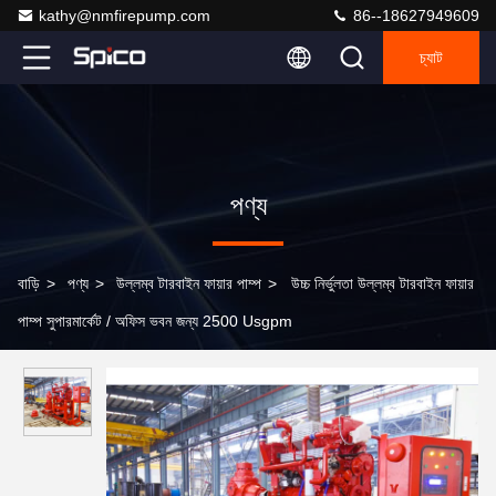
kathy@nmfirepump.com
86--18627949609
চ্যাট
পণ্য
বাড়ি
>
পণ্য
>
উল্লম্ব টারবাইন ফায়ার পাম্প
>
উচ্চ নির্ভুলতা উল্লম্ব টারবাইন ফায়ার
পাম্প সুপারমার্কেট / অফিস ভবন জন্য 2500 Usgpm