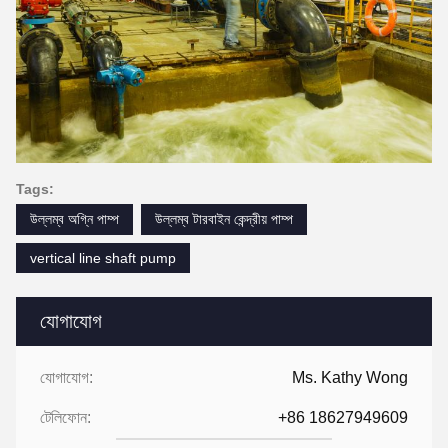
Tags:
উল্লম্ব অগ্নি পাম্প
উল্লম্ব টারবাইন কেন্দ্রীয় পাম্প
vertical line shaft pump
যোগাযোগ
যোগাযোগ:
Ms. Kathy Wong
টেলিফোন:
+86 18627949609