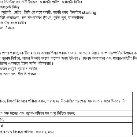
হ সিস্টেম: জ্বালানী ট্যাঙ্ক, জ্বালানী পাইপ, জ্বালানী ফিল্টার
 জ্যাকেট হিটার
্টেম: ব্যাটারি, মোটর, ডিসি যোগাযোগকারী, জরুরি শুরুর ডিভাইস starting
 হিট এক্সচেঞ্জার, জল সম্প্রসারণ ট্যাংক, কুলিং লুপ, তাপস্থাপক
স্টেম: তেল ফিল্টার
্থা: নিয়ামক
 পাম্প প্রস্তুতকারীদের মধ্যে এনএফপিএর প্রথম সদস্য।আমাদের ফায়ার পাম্প গ্রুপগুলির উত্প
 প্রথম নির্মাতা, যাদের উভয়ই ফায়ার পাম্পের জন্য ইউএল / এফএম শংসাপত্র এবং ফায়ার-ফাইটিং ডিজে
জিনের একমাত্র ইউল সাক্ষি পরীক্ষাগার।
ডজন পেটেন্ট প্রয়োগ করেছি।
ে তরুণ দল, শীর্ষ বিশেষজ্ঞরা।
 কাছে বিস্তারিতভাবে পরিচয় করান, গ্রাহকের উত্থাপিত প্রশ্নের সাবধানতার সাথে উত্তর দিন;
 উচ্চ মানের এবং প্রাক-কমিশন সহ পণ্য নিশ্চিত করুন;
রণ;
েবা
্বেগ কমাতে বিবেচ্য পরিষেবা সরবরাহ করুন।