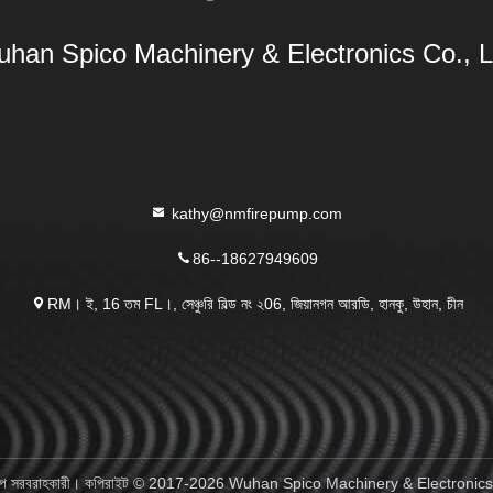
han Spico Machinery & Electronics Co., L
kathy@nmfirepump.com
86--18627949609
RM। ই, 16 তম FL।, সেঞ্চুরি বিল্ড নং ২06, জিয়ানগন আরডি, হানকু, উহান, চীন
ার পাম্প সরবরাহকারী। কপিরাইট © 2017-2026 Wuhan Spico Machinery & Electronics 