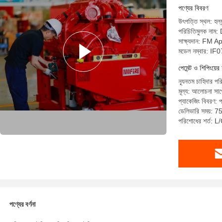
পণ্যের বিবরণ
উৎপত্তি স্থল: হল্য
পরিচিতিমুলক না
সাক্ষ্যদান: FM 
মডেল নম্বার: I
পেমেন্ট ও শিপিংয়ের 
ন্যূনতম চাহিদার প
মূল্য: আলোচনা সাপে
প্যাকেজিং বিবরণ: 
ডেলিভারি সময়: 7
পরিশোধের শর্ত: L
পণ্যের বর্ণনা