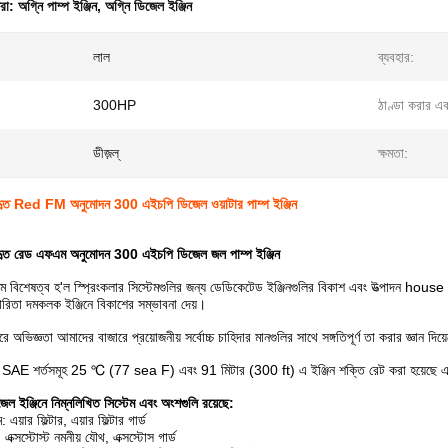
ধরা:
অগ্নি পাম্প ইঞ্জিন
,
অগ্নি ডিজেল ইঞ্জিন
লাল
ব্যবহার:
300HP
ঠাণ্ডা করার এ
ডীজ়ল্
ক্ষমতা:
বহৃত Red FM অনুমোদন 300 এইচপি ডিজেল ওয়াটার পাম্প ইঞ্জিন
বহৃত রেড এফএম অনুমোদন 300 এইচপি ডিজেল জল পাম্প ইঞ্জিন
ম বিশেষত্ব হ'ল স্প্রিংকলার সিস্টেমগুলির জন্য ডেডিকেটেড ইঞ্জিনগুলির বিকাশ এবং উত্পাদন house গ
যকারিতা দমকলক ইঞ্জিনে বিকাশের সম্ভাবনা দেয়।
অভিজ্ঞতা আমাদের বাজারে প্রয়োজনীয় সর্বোচ্চ চাহিদার মানগুলির সাথে সঙ্গতিপূর্ণ তা করার জ্ঞান দিয
ে SAE শর্তসমূহ 25 ℃ (77 sea F) এবং 91 মিটার (300 ft) এ ইঞ্জিন শক্তি রেট করা হয়েছে এবং
জেল ইঞ্জিনে নিম্নলিখিত সিস্টেম এবং অংশগুলি রয়েছে:
এয়ার ফিল্টার, এয়ার ফিল্টার গার্ড
: এক্সস্টোস্ট নমনীয় যৌথ, এক্সস্টোস গার্ড