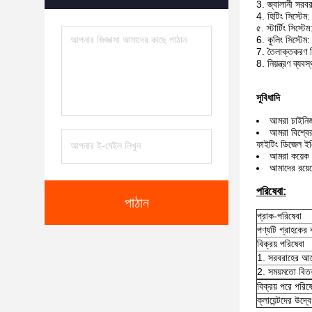
3. জ্বালানী সরবরা
4. হিটিং সিস্টেম:
৫. স্টার্টিং সিস
6. কুলিং সিস্টেম:
7. তৈলাক্তকরণ সি
8. নিয়ন্ত্রণ ব্যবস
সুবিধাদি
আমরা চাইনিজ
আমরা বিশ্বের
ফাইটিং ডিজেল ইঞ্
আমরা কয়েক 
আমাদের রয়েছ
পরিষেবা:
পাঠান
প্রাক-পরিষেবা
পণ্যটি গ্রাহকের
বিক্রয় পরিষেবা
1. সরবরাহের আগে
2. সময়মতো বিত
বিক্রয় পরে পরিষ
ক্লায়েন্টদের উদ