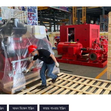
্জিন
আগুন ডিজেল ইঞ্জিন
ফায়ার পাওয়ার ইঞ্জিন