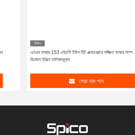
ভিডিও
এনএম ফায়ার 153 এইচপি ইউল হিট এক্সচেঞ্জারে সজ্জিত ফায়ার পাম্প
ডিজেল ইঞ্জিন তালিকাভুক্ত
সেরা দাম পান