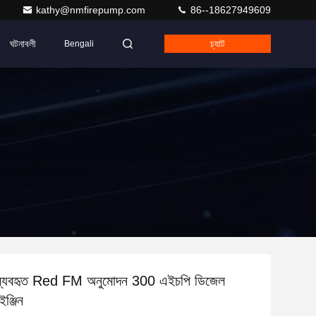
kathy@nmfirepump.com
86--18627949609
ঘটনাবলী
চ্যাট
Bengali
ে ব্যবহৃত Red FM অনুমোদন 300 এইচপি ডিজেল
ইঞ্জিন