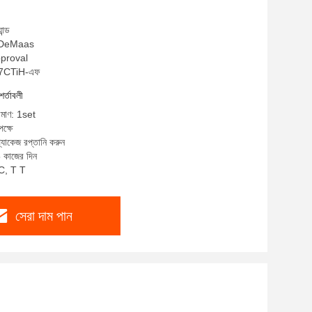
ান্ড
ম: DeMaas
Approval
F07CTiH-এফ
শর্তাবলী
রিমাণ: 1set
ক্ষে
প্যাকেজ রপ্তানি করুন
5 কাজের দিন
/C, T T
সেরা দাম পান