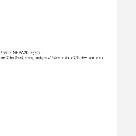
াদন কঠোরভাবে NFPA20 অনুসারে।
ল ইঞ্জিন উভয়ই রয়েছে, এছাড়াও এশিয়াতে ফায়ার ফাইটিং পাম্প এবং ফায়ার-