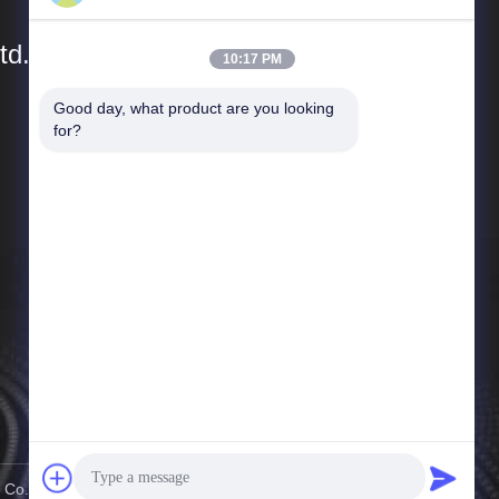
td.
10:17 PM
Good day, what product are you looking 
দ্রুত লিঙ্ক
for?
কোম্পানির প্রোফাইল
কারখানা পরিদর্শন
গুণমান নিয়ন্ত্রণ
খবর
মামলা
সাইট ম্যাপ
গোপনীয়তা নীতি
Co., Ltd. সমস্ত অধিকার সংরক্ষিত।