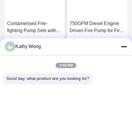
Containerised Fire-
750GPM Diesel Engine
fighting Pump Sets with
Driven Fire Pump for Fire
Flow 300–8000 GPM UL
Fighting Application
FM NFPA20 Certified
manufacturing facility fire
Kathy Wong
সেরা দাম পান
সেরা দাম পান
Complete Fire Pump
protection
System
3:58 PM
Good day, what product are you looking for?
Wuhan Spico Machinery & Electronics Co.,
Ltd.
kathy@nmfirepump.com
86--18627949609