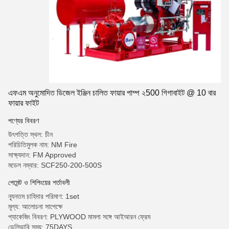
এফএম অনুমোদিত ডিজেল ইঞ্জিন চালিত ফায়ার পাম্প ২500 গিগাবাইট @ 10 বার
ফায়ার ফাইট
পণ্যের বিবরণ
উৎপত্তি স্থল: চীন
পরিচিতিমুলক নাম: NM Fire
সাক্ষ্যদান: FM Approved
মডেল নম্বার: SCF250-200-500S
পেমেন্ট ও শিপিংয়ের শর্তাবলী
ন্যূনতম চাহিদার পরিমাণ: 1set
মূল্য: আলোচনা সাপেক্ষে
প্যাকেজিং বিবরণ: PLYWOOD মামলা সঙ্গে আইআরন ফ্রেম
ডেলিভারি সময়: 75DAYS