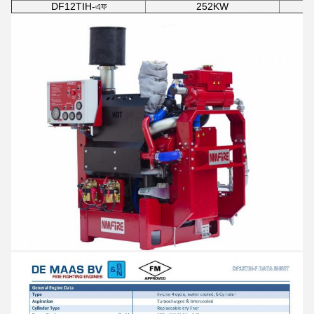
DF12TIH-এফ
252KW