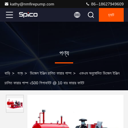
kathy@nmfirepump.com
86--18627949609
চ্যাট
পণ্য
বাড়ি
>
পণ্য
>
ডিজেল ইঞ্জিন চালিত ফায়ার পাম্প
>
এফএম অনুমোদিত ডিজেল ইঞ্জিন
চালিত ফায়ার পাম্প ২500 গিগাবাইট @ 10 বার ফায়ার ফাইট