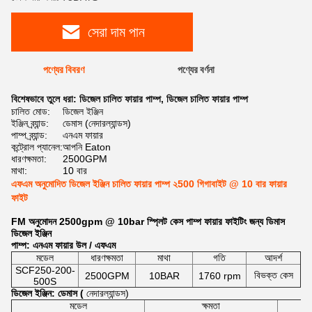
সেরা দাম পান
পণ্যের বিবরণ
পণ্যের বর্ণনা
বিশেষভাবে তুলে ধরা:
ডিজেল চালিত ফায়ার পাম্প
,
ডিজেল চালিত ফায়ার পাম্প
চালিত মোড:
ডিজেল ইঞ্জিন
ইঞ্জিন ব্র্যান্ড:
ডেমাস (নেদারল্যান্ডস)
পাম্প ব্র্যান্ড:
এনএম ফায়ার
কন্ট্রোল প্যানেল:
আপনি Eaton
ধারণক্ষমতা:
2500GPM
মাথা:
10 বার
এফএম অনুমোদিত ডিজেল ইঞ্জিন চালিত ফায়ার পাম্প ২500 গিগাবাইট @ 10 বার ফায়ার
ফাইট
FM অনুমোদন 2500gpm @ 10bar স্প্লিট কেস পাম্প ফায়ার ফাইটিং জন্য ডিমাস
ডিজেল ইঞ্জিন
পাম্প: এনএম ফায়ার উল / এফএম
মডেল
ধারণক্ষমতা
মাথা
গতি
আদর্শ
SCF250-200-
বিভক্ত কেস
2500GPM
10BAR
1760 rpm
500S
ডিজেল ইঞ্জিন: ডেমাস (
নেদারল্যান্ডস)
মডেল
ক্ষমতা