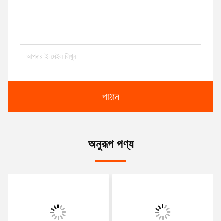
পাঠান
অনুরূপ পণ্য