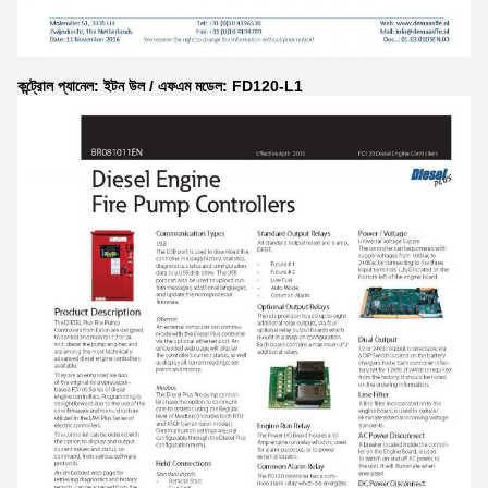
কন্ট্রোল প্যানেল: ইটন উল / এফএম মডেল: FD120-L1