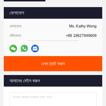
যোগাযোগ
যোগাযোগ:
Ms. Kathy Wong
টেলিফোন:
+86 18627949609
এখন চ্যাট করুন
আমাদের মেইল করুন