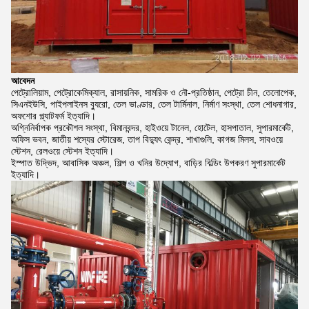
আবেদন
পেট্রোলিয়াম, পেট্রোকেমিক্যাল, রাসায়নিক, সামরিক ও নৌ-প্রতিষ্ঠান, পেট্রো চীন, তেলোপেক,
সিএনইউসি, পাইপলাইনস ব্যুরো, তেল ভাণ্ডার, তেল টার্মিনাল, নির্মাণ সংস্থা, তেল শোধনাগার,
অফশোর প্ল্যাটফর্ম ইত্যাদি।
অগ্নিনির্বাপক প্রকৌশল সংস্থা, বিমানবন্দর, হাইওয়ে টানেল, হোটেল, হাসপাতাল, সুপারমার্কেট,
অফিস ভবন, জাতীয় শস্যের স্টোরেজ, তাপ বিদ্যুৎ কেন্দ্র, শাখাগুলি, কাগজ মিলস, সাবওয়ে
স্টেশন, রেলওয়ে স্টেশন ইত্যাদি।
ইস্পাত উদ্ভিদ, আবাসিক অঞ্চল, শিল্প ও খনির উদ্যোগ, বাড়ির বিল্ডিং উপকরণ সুপারমার্কেট
ইত্যাদি।