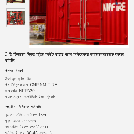
3 ডি ডিজাইন স্কিড মাউন্ট আউট ফায়ার পাম্প আউটডোর কনটেইনারাইজড ফায়ার
ফাইটিং
পণ্যের বিবরণ
উৎপত্তি স্থল: চীন
পরিচিতিমুলক নাম: CNP NM FIRE
সাক্ষ্যদান: NFPA20
মডেল নম্বার: কনটেইনারাইজড প্রকার
পেমেন্ট ও শিপিংয়ের শর্তাবলী
ন্যূনতম চাহিদার পরিমাণ: 1set
মূল্য: আলোচনা সাপেক্ষে
প্যাকেজিং বিবরণ: রপ্তানি মোরক
ডেলিভারি সময়: 30-45 কাজের দিন