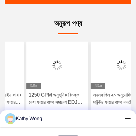
অনুরূপ পণ্য
ভিডিও
ভিডিও
1250 GPM অনুভূমিক বিভক্ত
এনএফপিএ ২০ অনুমোদিত স্কিড
কেস ফায়ার পাম্প সমাবেশ EDJ
মাউন্টড ফায়ার পাম্প কনটেইনার
প্যাকেজ
প্যাকেজ
Kathy Wong
সেরা দাম পান
সেরা দাম পান