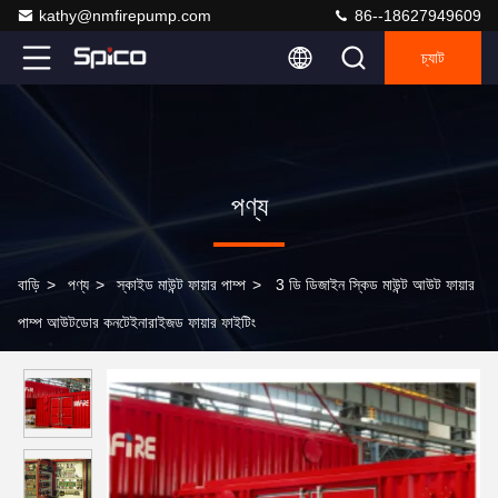
kathy@nmfirepump.com
86--18627949609
চ্যাট
পণ্য
বাড়ি
>
পণ্য
>
স্কাইড মাউন্ট ফায়ার পাম্প
>
3 ডি ডিজাইন স্কিড মাউন্ট আউট ফায়ার
পাম্প আউটডোর কনটেইনারাইজড ফায়ার ফাইটিং