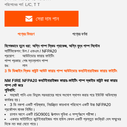
পরিশোধের শর্ত: L/C, T T
সেরা দাম পান
পণ্যের বিবরণ
পণ্যের বর্ণনা
বিশেষভাবে তুলে ধরা:
অগ্নি পাম্প স্কিড প্যাকেজ
,
অগ্নি যুদ্ধ পাম্প সিস্টেম
সার্টিফিকেশন::
উল / এফএম / NFPA20
প্রয়োগ:
আউটডোর ফায়ার ফাইটিং
পাম্প প্রকার:
শেষ স্তন্যপান পাম্প
রঙ:
লাল
3 ডি ডিজাইন স্কিড মাউন্ট আউট ফায়ার পাম্প আউটডোর কনটেইনারাইজড ফায়ার ফাইটিং
NM FIRE NFPA20 কনটেইনারাইজড ফায়ার-ফাইটিং পাম্প স্কাইড মাউন্ট করা ফায়ার
পাম্প সেট করে
সুবিধাদি:
সহজেই পানি এবং বিদ্যুৎ সরবরাহের সাথে সংযোগ স্থাপন করার পরে ইউনিট অবিলম্বে
কার্যকর হয়।
3 ডি নকশা একটি পরিষ্কার, নিয়ন্ত্রিত কারখানা পরিবেশে একটি উচ্চ NFPA20
প্রকৌশল মানক নির্মিত।
চালান আগে একটি ISO9001 উত্পাদন সুবিধা এ সম্পূর্ণরূপে পরীক্ষা।
একবার সাইটটিতে কন্টেইনারাইজড পাম হাউস কেবল একটি প্রস্তুত কংক্রিট বেস সম্মুখের
দিকে নত করা যেতে পারে।