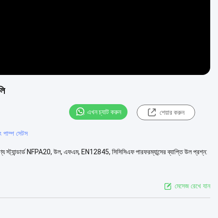
লি
এখন চ্যাট করুন
শেয়ার করুন
ং পাম্প সেটস
স্ট্যান্ডার্ড NFPA20, উল, এফএম, EN12845, সিসিসিএফ পারফরম্যান্সের ব্যাপ্তি উল প্রশ্ন:
মেসেজ রেখে যান