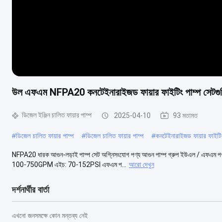
উল এফএম NFPA20 কনটেইনারাইজড ফায়ার ফাইটিং পাম্প সেটগু
ডিজেল ইঞ্জিন চালিত ফায়ার পাম্প
2025-04-10
93 মতামত
#
ডিজেল চালিত ফায়ার পাম্প
#
ডিজেল চালিত ফায়ার পাম্প
#
কনটেইনারাইজড ফায়ার ফাইটি
NFPA20 ধারক আগুন-লড়াই পাম্প সেট অগ্নিসংযোগ পণ্য আগুন পাম্প গ্রুপ ইউএল / এফএম পণ্য 
100-750GPM এইচ: 70-152PSI এফএম প...
আরো দেখুন
দর্শনার্থীর বার্তা
এখনো জনসমক্ষে কোন মন্তব্য নেই