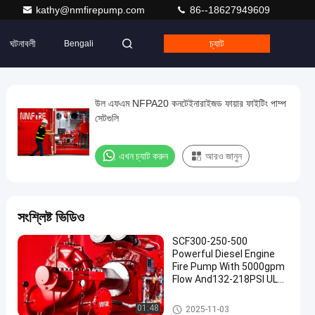
kathy@nmfirepump.com
86--18627949609
ঘটনাবলী
চ্যাট
Bengali
উল এফএম NFPA20 কনটেইনারাইজড ফায়ার ফাইটিং পাম্প
সেটগুলি
এখন চ্যাট করুন
আরও জানুন
সংশ্লিষ্ট ভিডিও
SCF300-250-500
Powerful Diesel Engine
Fire Pump With 5000gpm
Flow And132-218PSI UL
NFPA20 Horizontal Split
Case 12x10"
ডিজেল ইঞ্জিন চালিত ফায়ার পাম্প
01:48
2025-11-03