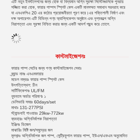
এটি নতুন ইনস্টলেশনের জন্য হোক বা বিদ্যমান অগ্নি সুরক্ষা সিস্টেমগুলিকে পুনরায়
সজ্জিত করা হোক, ফায়ার পাম্পস স্প্লিট কেস একটি মানসম্মত সমাধান সরবরাহ করে
যা এনএফপিএ 20 এর কঠোর প্রয়োজনীয়তা পূরণ করে।এর শক্তিশালী নির্মাণ এবং
দক্ষ অপারেশন এটি বিভিন্ন পণ্য অ্যাপ্লিকেশন অনুষ্ঠান এবং দৃশ্যকল্পে অগ্নি
নিরাপত্তা এবং সুরক্ষা নিশ্চিত করার জন্য একটি আদর্শ পছন্দ করে তোলে.
কাস্টমাইজেশনঃ
ফায়ার পাম্প সেটের জন্য পণ্য কাস্টমাইজেশন সেবাঃ
ব্র্যান্ড নামঃ এনএমফায়ার
মডেল নম্বরঃ ফায়ার পাম্প স্প্লিট কেস
উৎপত্তিস্থল: চীন
সার্টিফিকেশনঃ UL/FM
ন্যূনতম অর্ডার পরিমাণঃ ১
ডেলিভারি সময়ঃ 60days/set
মাথাঃ 131-277PSI
স্ট্যান্ডবাই পাওয়ারঃ 29kw-772kw
ব্যবহারঃ অগ্নিনির্বাপক নিরাপত্তা
ইঞ্জিনঃ ডিজেল
মাঝারিঃ মিষ্টি জল/সমুদ্রের জল
মূলশব্দঃ অগ্নিনির্বাপক জল পাম্প, সেন্ট্রিফুগাল ফায়ার পাম্প, ইউএল/এফএম অনুমোদিত