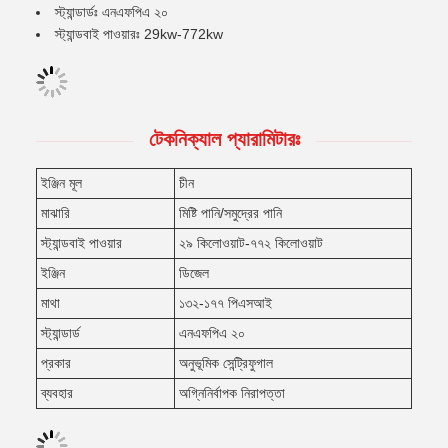
স্ট্যান্ডার্ডঃ এনএফপিএ ২০
স্ট্যান্ডবাই পাওয়ারঃ 29kw-772kw
টেকনিক্যাল প্যারামিটারঃ
ইঞ্জিন মূল
চীন
মাঝারি
মিষ্টি পানি/সমুদ্রের পানি
স্ট্যান্ডবাই পাওয়ার
২৯ কিলোওয়াট-৭৭২ কিলোওয়াট
ইঞ্জিন
ডিজেল
মাথা
১৩২-১৭৭ পিএসআই
স্ট্যান্ডার্ড
এনএফপিএ ২০
প্রকার
অনুভূমিক সেন্ট্রিফুগাল
ব্যবহার
অগ্নিনির্বাপক নিরাপত্তা