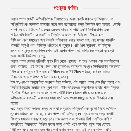
পণ্যের বর্ণনাঃ
ফায়ার পাম্প সেটটি অগ্নিনির্বাপক নিরাপত্তার জন্য একটি গুরুত্বপূর্ণ উপাদান, যা
অগ্নিনির্বাপক উদ্দেশ্যে দক্ষতার সাথে জল সরবরাহের জন্য ডিজাইন করা হয়েছে।জোকি
পাম্প সহ এই ইউএল / এফএম ডিজেল ফায়ার পাম্পটি একটি নির্ভরযোগ্য এবং
শক্তিশালী সিস্টেম যা জরুরী পরিস্থিতিতে দ্রুত প্রতিক্রিয়া নিশ্চিত করে.
মিষ্টি জল এবং সমুদ্রের জল উভয়ই পরিচালনা করার ক্ষমতা সহ, এই ফায়ার ফাইটিং
পাম্পটি বহুমুখী এবং বিভিন্ন পরিবেশে উপযুক্ত। এটি শিল্প স্থাপনা, বাণিজ্যিক
ভবন,বা সামুদ্রিক অ্যাপ্লিকেশন, এই অগ্নি পাম্প সেট অগ্নি নিরাপত্তা ব্যবস্থা
জন্য একটি নির্ভরযোগ্য পছন্দ।
ফায়ার পাম্প সেটের ইঞ্জিনটি মূলত চীন থেকে এসেছে, যা তার গুণমান এবং স্থায়িত্বের
জন্য পরিচিত।এই ফায়ার পাম্প সেট চ্যালেঞ্জিং অবস্থার মধ্যেও নির্ভরযোগ্য কর্মক্ষমতা
নিশ্চিত করেস্ট্যান্ডবাই পাওয়ার 29kw থেকে 772kw পর্যন্ত, কার্যকর আগুন
নিবারণের জন্য পর্যাপ্ত শক্তি সরবরাহ করে।
ইউএল/এফএম অনুমোদিত উপাদান দিয়ে সজ্জিত, এই ফায়ার পাম্প সেট নিরাপত্তা এবং
নির্ভরযোগ্যতার সর্বোচ্চ মান পূরণ করে।ইউএল/এফএম অনুমোদিত ফায়ার পাম্প স্কিড
সিস্টেম নিশ্চিত করে যে ফায়ার পাম্প সেটটি শিল্পের নিয়মাবলী মেনে চলে এবং
অগ্নিকাণ্ডের জরুরী অবস্থার সময় সর্বোত্তম পারফরম্যান্সের জন্য ডিজাইন করা
হয়েছে.
এটি নতুন ইনস্টলেশনের জন্য হোক বা বিদ্যমান অগ্নিনির্বাপক সুরক্ষা সিস্টেমগুলিকে
পুনরায় সজ্জিত করা হোক, ফায়ার পাম্প সেট অগ্নি সুরক্ষা প্রয়োজনের জন্য একটি
বিস্তৃত সমাধান সরবরাহ করে।এর দক্ষ নকশা এবং টেকসই নির্মাণ এটিকে কর্মী ও
সম্পত্তির নিরাপত্তা নিশ্চিত করার জন্য একটি খরচ কার্যকর পছন্দ করে তোলে.
মিষ্টি জল এবং সমুদ্রের জল পরিচালনা করার ক্ষমতা সহ, এই ফায়ার পাম্প সেটটি