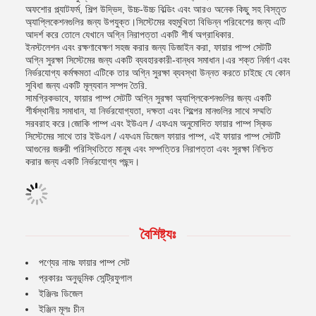
অফশোর প্ল্যাটফর্ম, শিল্প উদ্ভিদ, উচ্চ-উচ্চ বিল্ডিং এবং আরও অনেক কিছু সহ বিস্তৃত
অ্যাপ্লিকেশনগুলির জন্য উপযুক্ত।সিস্টেমের বহুমুখিতা বিভিন্ন পরিবেশের জন্য এটি
আদর্শ করে তোলে যেখানে অগ্নি নিরাপত্তা একটি শীর্ষ অগ্রাধিকার.
ইনস্টলেশন এবং রক্ষণাবেক্ষণ সহজ করার জন্য ডিজাইন করা, ফায়ার পাম্প সেটটি
অগ্নি সুরক্ষা সিস্টেমের জন্য একটি ব্যবহারকারী-বান্ধব সমাধান।এর শক্ত নির্মাণ এবং
নির্ভরযোগ্য কর্মক্ষমতা এটিকে তার অগ্নি সুরক্ষা ব্যবস্থা উন্নত করতে চাইছে যে কোন
সুবিধা জন্য একটি মূল্যবান সম্পদ তৈরি.
সামগ্রিকভাবে, ফায়ার পাম্প সেটটি অগ্নি সুরক্ষা অ্যাপ্লিকেশনগুলির জন্য একটি
শীর্ষস্থানীয় সমাধান, যা নির্ভরযোগ্যতা, দক্ষতা এবং শিল্পের মানগুলির সাথে সম্মতি
সরবরাহ করে।জোকি পাম্প এবং ইউএল / এফএম অনুমোদিত ফায়ার পাম্প স্কিড
সিস্টেমের সাথে তার ইউএল / এফএম ডিজেল ফায়ার পাম্প, এই ফায়ার পাম্প সেটটি
আগুনের জরুরী পরিস্থিতিতে মানুষ এবং সম্পত্তির নিরাপত্তা এবং সুরক্ষা নিশ্চিত
করার জন্য একটি নির্ভরযোগ্য পছন্দ।
বৈশিষ্ট্যঃ
পণ্যের নামঃ ফায়ার পাম্প সেট
প্রকারঃ অনুভূমিক সেন্ট্রিফুগাল
ইঞ্জিনঃ ডিজেল
ইঞ্জিন মূলঃ চীন