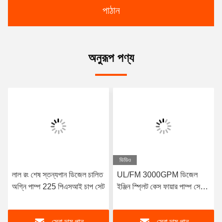
পাঠান
অনুরূপ পণ্য
ভিডিও
লাল রং শেষ স্তন্যপান ডিজেল চালিত
UL/FM 3000GPM ডিজেল
অগ্নি পাম্প 225 পিএসআই চাপ সেট
ইঞ্জিন স্প্লিট কেস ফায়ার পাম্প সেট |
NFPA20 প্রত্যয়িত
সেরা দাম পান
সেরা দাম পান