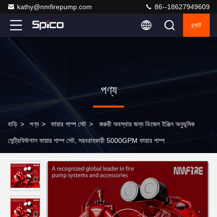
kathy@nmfirepump.com
86--18627949609
চ্যাট
পণ্য
বাড়ি
>
পণ্য
>
ফায়ার পাম্প সেট
>
জরুরী অবস্থার জন্য ডিজেল ইঞ্জিন অনুভূমিক
সেন্ট্রিফিউগাল ফায়ার পাম্প সেট, সরবরাহকারী 5000GPM ফায়ার পাম্প