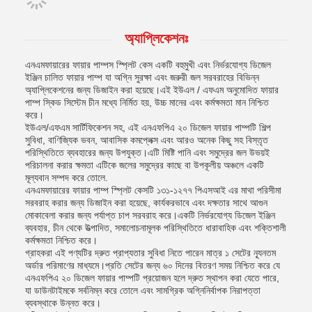
অ্যাপ্লিকেশনঃ
এনএমফায়ারের ফায়ার পাম্পস স্প্লিট কেস একটি বহুমুখী এবং নির্ভরযোগ্য ডিজেল
ইঞ্জিন চালিত ফায়ার পাম্প যা অগ্নি সুরক্ষা এবং জরুরী জল সরবরাহের বিভিন্ন
অ্যাপ্লিকেশনের জন্য ডিজাইন করা হয়েছে।এই ইউএল / এফএম অনুমোদিত ফায়ার
পাম্প স্কিড সিস্টেম চীন মধ্যে নির্মিত হয়, উচ্চ মানের এবং কর্মক্ষমতা মান নিশ্চিত
করে।
ইউএল/এফএম সার্টিফিকেশন সহ, এই এনএফপিএ ২০ ডিজেল ফায়ার পাম্পটি শিল্প
সুবিধা, বাণিজ্যিক ভবন, আবাসিক কমপ্লেক্স এবং আরও অনেক কিছু সহ বিস্তৃত
পরিস্থিতিতে ব্যবহারের জন্য উপযুক্ত।এটি মিষ্টি পানি এবং সমুদ্রের জল উভয়ই
পরিচালনা করার ক্ষমতা এটিকে জলের সমুদ্রের কাছে বা উপকূলীয় অঞ্চলে একটি
মূল্যবান সম্পদ করে তোলে.
এনএমফায়ারের ফায়ার পাম্প স্প্লিট কেসটি ১৩১-১২৭৭ পিএসআই এর মাথা পরিসীমা
সরবরাহ করার জন্য ডিজাইন করা হয়েছে, কার্যকরভাবে এবং দক্ষতার সাথে আগুন
মোকাবেলা করার জন্য পর্যাপ্ত চাপ সরবরাহ করে।একটি নির্ভরযোগ্য ডিজেল ইঞ্জিন
ব্যবহার, চীন থেকে উত্পাদিত, সমালোচনামূলক পরিস্থিতিতে ধারাবাহিক এবং শক্তিশালী
কর্মক্ষমতা নিশ্চিত করে।
গ্রাহকরা এই পণ্যটির দ্রুত প্রাপ্যতার সুবিধা নিতে পারেন মাত্র ১ সেটের ন্যূনতম
অর্ডার পরিমাণের মাধ্যমে।প্রতি সেটের জন্য ৬০ দিনের বিতরণ সময় নিশ্চিত করে যে
এনএফপিএ ২০ ডিজেল ফায়ার পাম্পটি প্রয়োজন হলে দ্রুত স্থাপন করা যেতে পারে,
যা ডাউনটাইমকে সর্বনিম্ন করে তোলে এবং সামগ্রিক অগ্নিনির্বাপক নিরাপত্তা
ব্যবস্থাকে উন্নত করে।