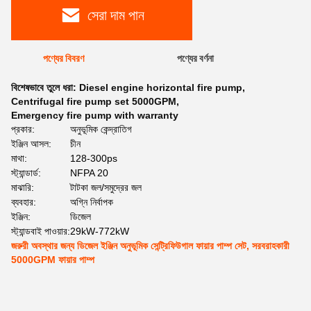
সেরা দাম পান
পণ্যের বিবরণ
পণ্যের বর্ণনা
বিশেষভাবে তুলে ধরা:
Diesel engine horizontal fire pump
,
Centrifugal fire pump set 5000GPM
,
Emergency fire pump with warranty
প্রকার:
অনুভূমিক কেন্দ্রাতিগ
ইঞ্জিন আসল:
চীন
মাথা:
128-300ps
স্ট্যান্ডার্ড:
NFPA 20
মাঝারি:
টাটকা জল/সমুদ্রের জল
ব্যবহার:
অগ্নি নির্বাপক
ইঞ্জিন:
ডিজেল
স্ট্যান্ডবাই পাওয়ার:
29kW-772kW
জরুরী অবস্থার জন্য ডিজেল ইঞ্জিন অনুভূমিক সেন্ট্রিফিউগাল ফায়ার পাম্প সেট, সরবরাহকারী
5000GPM ফায়ার পাম্প