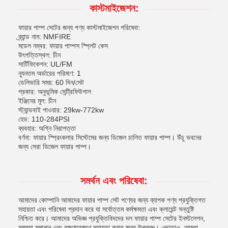
কাস্টমাইজেশন:
ফায়ার পাম্প সেটের জন্য পণ্য কাস্টমাইজেশন পরিষেবা:
ব্র্যান্ড নাম: NMFIRE
মডেল নম্বর: ফায়ার পাম্পস স্প্লিট কেস
উৎপত্তিস্থল: চীন
সার্টিফিকেশন: UL/FM
ন্যূনতম অর্ডারের পরিমাণ: 1
ডেলিভারি সময়: 60 দিন/সেট
প্রকার: অনুভূমিক সেন্ট্রিফিউগাল
ইঞ্জিনের মূল: চীন
স্ট্যান্ডবাই পাওয়ার: 29kw-772kw
হেড: 110-284PSI
ব্যবহার: অগ্নি নিরাপত্তা
বর্ণনা: ফায়ার স্প্রিংকলার সিস্টেমের জন্য ডিজেল চালিত ফায়ার পাম্প। উঁচু ভবনের
জন্য সেরা ডিজেল ফায়ার পাম্প।
সমর্থন এবং পরিষেবা:
আমাদের কোম্পানি আমাদের ফায়ার পাম্প সেট পণ্যের জন্য ব্যাপক পণ্য প্রযুক্তিগত
সহায়তা এবং পরিষেবা প্রদান করে যা সর্বোত্তম কর্মক্ষমতা এবং ক্লায়েন্ট সন্তুষ্টি
নিশ্চিত করে। আমাদের অভিজ্ঞ প্রযুক্তিবিদদের দল ফায়ার পাম্প সেটের ইনস্টলেশন,
সমস্যা সমাধান এবং রক্ষণাবেক্ষণে সহায়তা করার জন্য উপলব্ধ। এছাড়াও, আমরা