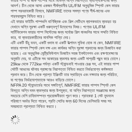
ফায়ার পাম্প যা জকি পাম্পের সাথে বিভিন্ন অগ্নি নিরাপত্তা অ্যাপ্লিকেশনের জন্য
আদর্শ। চীন থেকে আসা একজন শীর্ষস্থানীয় UL/FM অনুভূমিক স্প্লিট কেস ফায়ার
পাম্প সরবরাহকারী হিসাবে, NMFIRE তাদের সমস্ত পণ্যে শীর্ষ-মানের এবং
পারফরম্যান্স নিশ্চিত করে।
এই ফায়ার ফাইটিং পাম্পগুলি বাণিজ্যিক এবং শিল্প সেটিংসে ব্যাপকভাবে ব্যবহৃত হয়
যেখানে অগ্নি সুরক্ষা একটি গুরুত্বপূর্ণ উদ্বেগের বিষয়। পণ্যের UL/FM
সার্টিফিকেশন ফায়ার পাম্প সিস্টেমের জন্য সর্বোচ্চ শিল্প মানগুলির সাথে সম্মতি নিশ্চিত
করে, যা ব্যবহারকারীদের মানসিক শান্তি দেয়।
এটি একটি উঁচু ভবন, একটি গুদাম বা একটি উত্পাদন সুবিধা হোক না কেন, NMFIRE
ফায়ার পাম্পস স্প্লিট কেস দক্ষ এবং কার্যকর অগ্নি সুরক্ষা প্রদানের জন্য ডিজাইন করা
হয়েছে। এর অনুভূমিক সেন্ট্রিফিউগাল ডিজাইন সহজ ইনস্টলেশন এবং রক্ষণাবেক্ষণের
অনুমতি দেয়, যা এটিকে সব আকারের ব্যবসার জন্য একটি সাশ্রয়ী পছন্দ করে তোলে।
29kw থেকে 772kw পর্যন্ত একটি স্ট্যান্ডবাই পাওয়ার রেঞ্জ সহ, এই ফায়ার পাম্প
সেটটি আগুনের ঘটনায় প্রাঙ্গণের নিরাপত্তা নিশ্চিত করতে নির্ভরযোগ্য কর্মক্ষমতা
প্রদান করে। চীন থেকে প্রাপ্ত ইঞ্জিনটি তার স্থায়িত্ব এবং দক্ষতার জন্য পরিচিত,
যা পণ্যের নির্ভরযোগ্যতাকে আরও বাড়িয়ে তোলে।
NFPA 20 স্ট্যান্ডার্ডের সাথে সঙ্গতিপূর্ণ, NMFIRE ফায়ার পাম্পস স্প্লিট কেস
বিস্তৃত অগ্নি দমন ব্যবস্থার জন্য উপযুক্ত, যা অগ্নি নিরাপত্তা সরঞ্জামের জন্য
সবচেয়ে বেশি চাহিদাসম্পন্ন প্রয়োজনীয়তা পূরণ করে। গ্রাহকরা 1 সেট ন্যূনতম
পরিমাণে অর্ডার দিতে পারেন, প্রতি সেটের জন্য 60 দিনের ডেলিভারি সময় সহ
সময়মতো প্রাপ্যতা নিশ্চিত করতে।