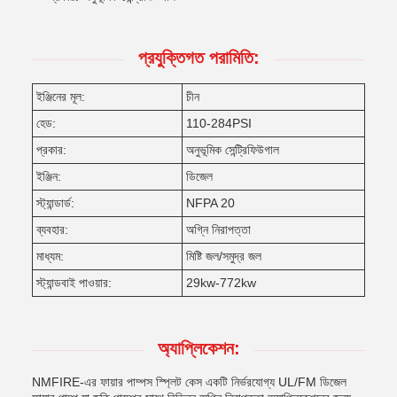
প্রযুক্তিগত পরামিতি:
ইঞ্জিনের মূল:
চীন
হেড:
110-284PSI
প্রকার:
অনুভূমিক সেন্ট্রিফিউগাল
ইঞ্জিন:
ডিজেল
স্ট্যান্ডার্ড:
NFPA 20
ব্যবহার:
অগ্নি নিরাপত্তা
মাধ্যম:
মিষ্টি জল/সমুদ্র জল
স্ট্যান্ডবাই পাওয়ার:
29kw-772kw
অ্যাপ্লিকেশন:
NMFIRE-এর ফায়ার পাম্পস স্প্লিট কেস একটি নির্ভরযোগ্য UL/FM ডিজেল