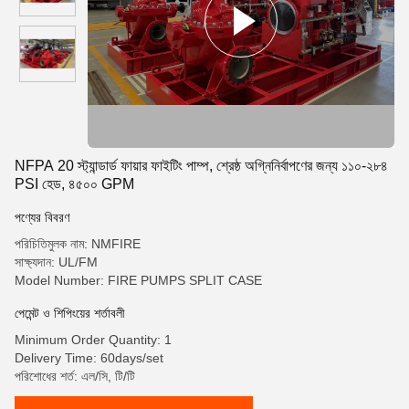
NFPA 20 স্ট্যান্ডার্ড ফায়ার ফাইটিং পাম্প, শ্রেষ্ঠ অগ্নিনির্বাপণের জন্য ১১০-২৮৪
PSI হেড, ৪৫০০ GPM
পণ্যের বিবরণ
পরিচিতিমুলক নাম: NMFIRE
সাক্ষ্যদান: UL/FM
Model Number: FIRE PUMPS SPLIT CASE
পেমেন্ট ও শিপিংয়ের শর্তাবলী
Minimum Order Quantity: 1
Delivery Time: 60days/set
পরিশোধের শর্ত: এল/সি, টি/টি