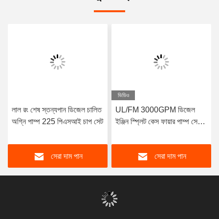
ভিডিও
লাল রং শেষ স্তন্যপান ডিজেল চালিত
UL/FM 3000GPM ডিজেল
অগ্নি পাম্প 225 পিএসআই চাপ সেট
ইঞ্জিন স্প্লিট কেস ফায়ার পাম্প সেট |
NFPA20 প্রত্যয়িত
সেরা দাম পান
সেরা দাম পান