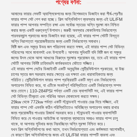
পণ্যের বর্ণনা:
আমাদের ফায়ার সেফটি অ্যাপ্লিকেশনের জন্য বিশেষভাবে ডিজাইন করা শীর্ষ-শ্রেণীর
ফায়ার পাম্প সেট পেশ করা হচ্ছে। শিল্প অগ্নিনির্বাপণ ব্যবস্থার জন্য এই UL/FM
ফায়ার পাম্প আপনার সম্পত্তি রক্ষা এবং সর্বোচ্চ স্তরের অগ্নি সুরক্ষা মান নিশ্চিত
করার জন্য একটি গুরুত্বপূর্ণ উপাদান। জরুরী অবস্থার মোকাবিলায় নির্ভরযোগ্য
পারফরম্যান্স প্রদানের জন্য ডিজাইন করা হয়েছে, এই ফায়ার পাম্প সেটটি বিস্তৃত
অগ্নি নিরাপত্তা প্রয়োজনীয়তার জন্য একটি নির্ভরযোগ্য সমাধান।
মিষ্টি জল এবং সমুদ্র উভয় জল পরিচালনা করতে সক্ষম, এই ফায়ার পাম্প সেট বিভিন্ন
পরিবেশের সাথে মানানসই এবং উপযোগী। আপনার সুবিধাটি যদি মিষ্টি জল বা সমুদ্র
জলের উৎস থেকে আসা আগুনের বিরুদ্ধে সুরক্ষার প্রয়োজন হয়, তবে এই ফায়ার পাম্প
সেটটি আপনার নির্দিষ্ট চাহিদাগুলি কার্যকরভাবে মেটাতে সজ্জিত।
এই ফায়ার পাম্প সেটের ডিজাইনটি একটি অনুভূমিক সেন্ট্রিফিউগাল প্রকারের, যা উচ্চ
চাপের স্তরে জল সরবরাহ করার ক্ষেত্রে এর দক্ষতা এবং ধারাবাহিকতার জন্য
পরিচিত। সেন্ট্রিফিউগাল ফায়ার পাম্প প্রক্রিয়াটি একটি মসৃণ এবং নির্ভরযোগ্য
অপারেশন নিশ্চিত করে, যা এটিকে সংকটপূর্ণ পরিস্থিতিতে একটি নির্ভরযোগ্য সম্পদ
করে তোলে। 110-284PSI পর্যন্ত একটি হেড ক্যাপাসিটি সহ, এই ফায়ার পাম্প
সেট বিভিন্ন তীব্রতা এবং পরিধির আগুন মোকাবেলা করতে সক্ষম।
29kw থেকে 772kw পর্যন্ত একটি স্ট্যান্ডবাই পাওয়ার রেঞ্জ দিয়ে সজ্জিত, এই
ফায়ার পাম্প সেট এমনকি কঠিন পরিস্থিতিতেও অবিচ্ছিন্ন অপারেশন বজায় রাখার
জন্য প্রয়োজনীয় পাওয়ার রিজার্ভ সরবরাহ করে। স্ট্যান্ডবাই পাওয়ার ক্যাপাসিটি
নিশ্চিত করে যে পাওয়ার আউটেজ বা অন্যান্য ব্যাঘাতের সময়ও ফায়ার পাম্প চালু
থাকে, যা আপনার সুবিধার জন্য নিরবচ্ছিন্ন অগ্নি সুরক্ষা নিশ্চিত করে।
যখন শিল্প অগ্নিনির্বাপণের কথা আসে, তখন নির্ভরযোগ্যতা এবং কর্মক্ষমতা আপোষহীন,
যে কারণে শিল্প অগ্নিনির্বাপণের জন্য এই UL/FM ফায়ার পাম্পটি ব্যবসা এবং