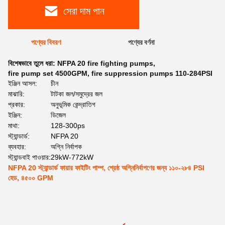
সেরা দাম পান
পণ্যের বিবরণ
পণ্যের বর্ণনা
বিশেষভাবে তুলে ধরা:
NFPA 20 fire fighting pumps
,
fire pump set 4500GPM
,
fire suppression pumps 110-284PSI
ইঞ্জিন আসল:
চীন
মাঝারি:
টাটকা জল/সমুদ্রের জল
প্রকার:
অনুভূমিক কেন্দ্রাতিগ
ইঞ্জিন:
ডিজেল
মাথা:
128-300ps
স্ট্যান্ডার্ড:
NFPA 20
ব্যবহার:
অগ্নি নির্বাপক
স্ট্যান্ডবাই পাওয়ার:
29kW-772kW
NFPA 20 স্ট্যান্ডার্ড ফায়ার ফাইটিং পাম্প, শ্রেষ্ঠ অগ্নিনির্বাপণের জন্য ১১০-২৮৪ PSI
হেড, ৪৫০০ GPM