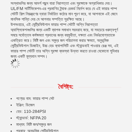
সংস্থাগুলির জন্য আদর্শ পছন্দ যারা নিরাপত্তা এবং সুরক্ষাকে অগ্রাধিকার দেয়।
UL/FM সার্টিফিকেশন-এর প্রমাণিত ট্র্যাক রেকর্ড নির্দেশ করে যে এই ফায়ার পাম্প
সেটটি শিল্প নিয়ন্ত্রণের দ্বারা নির্ধারিত কঠোর মান পূরণ করে, যা আপনাকে এই জেনে
মানসিক শান্তি দেয় যে আপনার সম্পত্তি সুরক্ষিত আছে।
উপসংহারে, এই সেন্ট্রিফিউগাল ফায়ার পাম্প সেটটি অগ্নি নিরাপত্তা
অ্যাপ্লিকেশনগুলির জন্য একটি ব্যাপক সমাধান সরবরাহ করে, যা সবচেয়ে গুরুত্বপূর্ণ
সময়ে সর্বোত্তম কর্মক্ষমতা প্রদানের জন্য বহুমুখীতা, দক্ষতা এবং নির্ভরযোগ্যতাকে
একত্রিত করে। মিষ্টি জল এবং সমুদ্র জল পরিচালনা করার ক্ষমতা, অনুভূমিক
সেন্ট্রিফিউগাল ডিজাইন, উচ্চ হেড ক্যাপাসিটি এবং স্ট্যান্ডবাই পাওয়ার রেঞ্জ সহ, এই
ফায়ার পাম্প সেটটি তার অগ্নি সুরক্ষা ব্যবস্থা উন্নত করতে চাওয়া যেকোনো সুবিধার
জন্য একটি মূল্যবান সম্পদ।
বৈশিষ্ট্য:
পণ্যের নাম: ফায়ার পাম্প সেট
ইঞ্জিন: ডিজেল
হেড: 110-284PSI
স্ট্যান্ডার্ড: NFPA 20
মাধ্যম: মিষ্টি জল/সমুদ্র জল
প্রকার: অনুভূমিক সেন্ট্রিফিউগাল