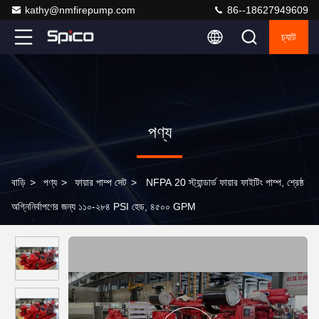
kathy@nmfirepump.com
86--18627949609
চ্যাট
পণ্য
বাড়ি
>
পণ্য
>
ফায়ার পাম্প সেট
>
NFPA 20 স্ট্যান্ডার্ড ফায়ার ফাইটিং পাম্প, শ্রেষ্ঠ
অগ্নিনির্বাপণের জন্য ১১০-২৮৪ PSI হেড, ৪৫০০ GPM