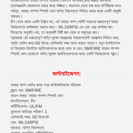
ডিজেল-চালিত ফায়ার পাম্পটি বিভিন্ন সেটিংসে অগ্নিকাণ্ডের জরুরি অবস্থার
চ্যালেঞ্জগুলি মোকাবেলা করার জন্য সজ্জিত। কারখানা থেকে শুরু করে বাণিজ্যিক ভবন
পর্যন্ত, ফায়ার পাম্পস স্প্লিট কেস অগ্নি নিরাপত্তা নিশ্চিত করার জন্য একটি বহুমুখী
সমাধান।
চীন থেকে আসা একটি ইঞ্জিন সহ, এই ফায়ার পাম্প সেটটি সবচেয়ে গুরুত্বপূর্ণ সময়ে
নির্ভরযোগ্য কর্মক্ষমতা প্রদান করে। 96-249PSI এর হেড রেঞ্জ কার্যকর জল
বিতরণের অনুমতি দেয়, তা মাধ্যমটি মিষ্টি জল হোক বা সমুদ্রের জল।
গ্রাহকরা এই গুরুত্বপূর্ণ অগ্নি সুরক্ষা সরঞ্জামের সময়োপযোগী অ্যাক্সেস নিশ্চিত করে,
প্রতি সেটের জন্য 60 দিনের ডেলিভারি সময় আশা করতে পারেন। নতুন ইনস্টলেশন
বা বিদ্যমান সিস্টেমে প্রতিস্থাপনের জন্য হোক না কেন, NMFIRE ফায়ার পাম্পস
স্প্লিট কেস যেকোনো অগ্নি সুরক্ষা অ্যাপ্লিকেশনের জন্য একটি নির্ভরযোগ্য পছন্দ।
কাস্টমাইজেশন:
ফায়ার পাম্প সেটের জন্য পণ্য কাস্টমাইজেশন পরিষেবা
ব্র্যান্ড নাম: NMFIRE
মডেল নম্বর: ফায়ার পাম্পস স্প্লিট কেস
উৎপত্তিস্থল: চীন
সার্টিফিকেশন: UL/FM
ন্যূনতম অর্ডারের পরিমাণ: 1
ডেলিভারি সময়: 60 দিন/সেট
হেড: 96-249PSI
ব্যবহার: অগ্নি নিরাপত্তা