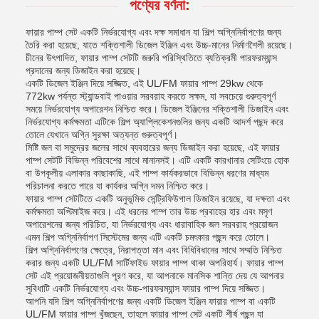
পণ্যের বর্ণনা:
ফায়ার পাম্প সেট একটি নির্ভরযোগ্য এবং দক্ষ সমাধান যা শিল্প অগ্নিনির্বাপণের জন্য
তৈরি করা হয়েছে, যাতে শক্তিশালী ডিজেল ইঞ্জিন এবং উচ্চ-মানের নির্মাণশৈলী রয়েছে।
চীনের উৎপাদিত, ফায়ার পাম্প সেটটি জরুরি পরিস্থিতিতে ব্যতিক্রমী পারফরম্যান্স
প্রদানের জন্য ডিজাইন করা হয়েছে।
একটি ডিজেল ইঞ্জিন দিয়ে সজ্জিত, এই UL/FM ফায়ার পাম্প 29kw থেকে
772kw পর্যন্ত স্ট্যান্ডবাই পাওয়ার সরবরাহ করতে সক্ষম, যা সবচেয়ে গুরুত্বপূর্ণ
সময়ে নির্ভরযোগ্য অপারেশন নিশ্চিত করে। ডিজেল ইঞ্জিনের শক্তিশালী ডিজাইন এবং
নির্ভরযোগ্য কর্মক্ষমতা এটিকে শিল্প অ্যাপ্লিকেশনগুলির জন্য একটি আদর্শ পছন্দ করে
তোলে যেখানে অগ্নি সুরক্ষা অত্যন্ত গুরুত্বপূর্ণ।
মিষ্টি জল বা সমুদ্রের জলের সাথে ব্যবহারের জন্য ডিজাইন করা হয়েছে, এই ফায়ার
পাম্প সেটটি বিভিন্ন পরিবেশের সাথে মানানসই। এটি একটি কারখানার সেটিংয়ে হোক
বা উপকূলীয় এলাকার কাছাকাছি, এই পাম্প কার্যকরভাবে বিভিন্ন ধরণের মাধ্যম
পরিচালনা করতে পারে যা কার্যকর অগ্নি দমন নিশ্চিত করে।
ফায়ার পাম্প সেটটিতে একটি অনুভূমিক সেন্ট্রিফিউগাল ডিজাইন রয়েছে, যা দক্ষতা এবং
কর্মক্ষমতা অপ্টিমাইজ করে। এই ধরনের পাম্প তার উচ্চ প্রবাহের হার এবং মসৃণ
অপারেশনের জন্য পরিচিত, যা নির্ভরযোগ্য এবং ধারাবাহিক জল সরবরাহ প্রয়োজন
এমন শিল্প অগ্নিনির্বাপণ সিস্টেমের জন্য এটি একটি চমৎকার পছন্দ করে তোলে।
শিল্প অগ্নিনির্বাপণের ক্ষেত্রে, নিরাপত্তা মান এবং বিধিবিধানের সাথে সম্মতি নিশ্চিত
করার জন্য একটি UL/FM সার্টিফাইড ফায়ার পাম্প থাকা অপরিহার্য। ফায়ার পাম্প
সেট এই প্রয়োজনীয়তাগুলি পূরণ করে, যা আপনাকে মানসিক শান্তি দেয় যে আপনার
সুবিধাটি একটি নির্ভরযোগ্য এবং উচ্চ-পারফরম্যান্স ফায়ার পাম্প দিয়ে সজ্জিত।
আপনি যদি শিল্প অগ্নিনির্বাপণের জন্য একটি ডিজেল ইঞ্জিন ফায়ার পাম্প বা একটি
UL/FM ফায়ার পাম্প খুঁজছেন, তাহলে ফায়ার পাম্প সেট একটি শীর্ষ পছন্দ যা