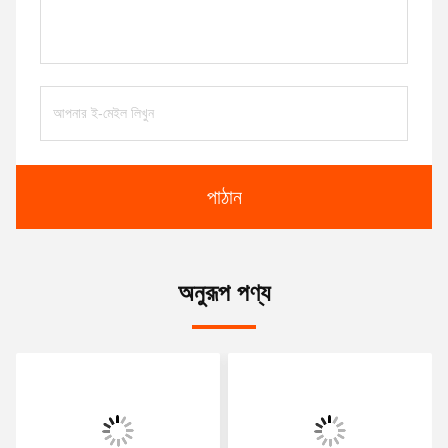
পাঠান
অনুরূপ পণ্য