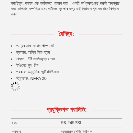
স্থায়িত্ব, দক্ষতা এবং কর্মক্ষমতা প্রদান করে। একটি অগ্নিকাণ্ডের জরুরি অবস্থার
সময় আপনার সম্পত্তি এবং কর্মীদের সুরক্ষার জন্য এই নির্ভরযোগ্য সমাধানে বিশ্বাস
করুন।
বৈশিষ্ট্য:
পণ্যের নাম: ফায়ার পাম্প সেট
ব্যবহার: অগ্নি নিরাপত্তা
মাধ্যম: মিষ্টি জল/সমুদ্রের জল
ইঞ্জিনের মূল: চীন
প্রকার: অনুভূমিক সেন্ট্রিফিউগাল
স্ট্যান্ডার্ড: NFPA 20
প্রযুক্তিগত পরামিতি:
হেড
96-249PSI
প্রকার
অনুভূমিক সেন্ট্রিফিউগাল