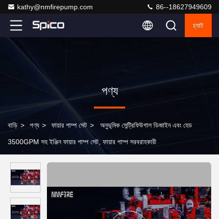
kathy@nmfirepump.com
86--18627949609
চ্যাট
পণ্য
বাড়ি
>
পণ্য
>
ফায়ার পাম্প সেট
>
অনুভূমিক সেন্ট্রিফিউগাল ডিজাইন এবং হেড
3500GPM সহ ইঞ্জিন ফায়ার পাম্প সেট, ফায়ার পাম্প সরবরাহকারী