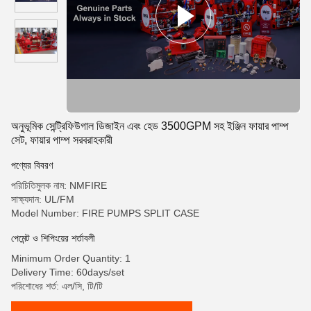
অনুভূমিক সেন্ট্রিফিউগাল ডিজাইন এবং হেড 3500GPM সহ ইঞ্জিন ফায়ার পাম্প
সেট, ফায়ার পাম্প সরবরাহকারী
পণ্যের বিবরণ
পরিচিতিমুলক নাম: NMFIRE
সাক্ষ্যদান: UL/FM
Model Number: FIRE PUMPS SPLIT CASE
পেমেন্ট ও শিপিংয়ের শর্তাবলী
Minimum Order Quantity: 1
Delivery Time: 60days/set
পরিশোধের শর্ত: এল/সি, টি/টি