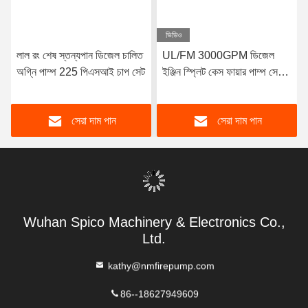
ভিডিও
লাল রং শেষ স্তন্যপান ডিজেল চালিত
UL/FM 3000GPM ডিজেল
অগ্নি পাম্প 225 পিএসআই চাপ সেট
ইঞ্জিন স্প্লিট কেস ফায়ার পাম্প সেট |
NFPA20 প্রত্যয়িত
সেরা দাম পান
সেরা দাম পান
Wuhan Spico Machinery & Electronics Co.,
Ltd.
kathy@nmfirepump.com
86--18627949609