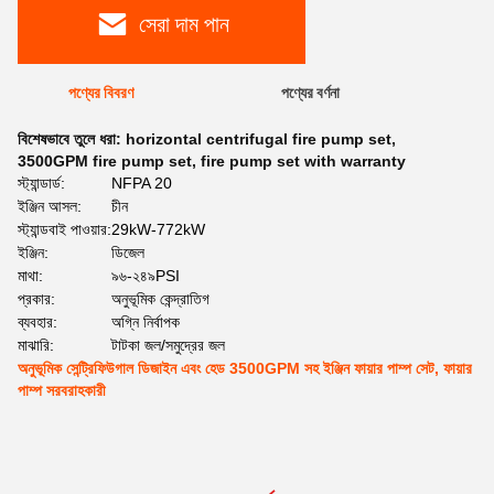
সেরা দাম পান
পণ্যের বিবরণ
পণ্যের বর্ণনা
বিশেষভাবে তুলে ধরা:
horizontal centrifugal fire pump set
,
3500GPM fire pump set
,
fire pump set with warranty
স্ট্যান্ডার্ড:
NFPA 20
ইঞ্জিন আসল:
চীন
স্ট্যান্ডবাই পাওয়ার:
29kW-772kW
ইঞ্জিন:
ডিজেল
মাথা:
৯৬-২৪৯PSI
প্রকার:
অনুভূমিক কেন্দ্রাতিগ
ব্যবহার:
অগ্নি নির্বাপক
মাঝারি:
টাটকা জল/সমুদ্রের জল
অনুভূমিক সেন্ট্রিফিউগাল ডিজাইন এবং হেড 3500GPM সহ ইঞ্জিন ফায়ার পাম্প সেট, ফায়ার
পাম্প সরবরাহকারী